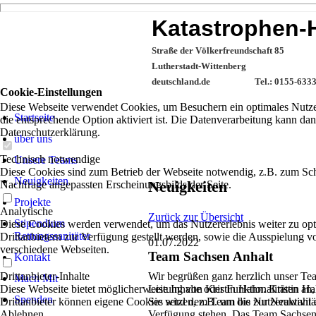
Katastrophen-H
Straße der 
Lutherstadt-
deutschlan
Cookie-Einstellungen
Diese Webseite verwendet Cookies, um Besuchern ein optimales Nutzer
Startseite
die entsprechende Option aktiviert ist. Die Datenverarbeitung kann dan
Datenschutzerklärung.
über uns
Technisch notwendige
Unsere Teams
Diese Cookies sind zum Betrieb der Webseite notwendig, z.B. zum Sch
Neuigkeiten
Neuigkeiten
Nachfrage angepassten Erscheinungsbilds der Seite.
Projekte
Analytische
Zurück zur Übersicht
Stipendium
Diese Cookies werden verwendet, um das Nutzererlebnis weiter zu optim
Rettungssanitäter
Drittanbietern zur Verfügung gestellt werden, sowie die Ausspielung v
01.07.2022
verschiedene Webseiten.
Team Sachsen Anhalt
Kontakt
Drittanbieter-Inhalte
Wir begrüßen ganz herzlich unser Te
Mach Mit
Diese Webseite bietet möglicherweise Inhalte oder Funktionalitäten an,
Leitung von Kristin Hahn. Kristin Ha
Spenden
Drittanbieter können eigene Cookies setzen, z.B. um die Nutzeraktivitä
Sie wird dem Team bis zur Neuwahl e
Ablehnen
Verfügung stehen. Das Team Sachsen