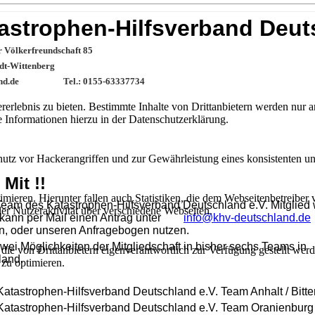
astrophen-Hilfsverband Deut
raße der Völkerfreundsc
therstadt-Wittenberg Ema
utschland.de Tel.: 0
lebnis zu bieten. Bestimmte Inhalte von Drittanbietern werden nur ang
e Informationen hierzu in der Datenschutzerklärung.
utz vor Hackerangriffen und zur Gewährleistung eines konsistenten un
Mit !!
ieren. Hierunter fallen auch Statistiken, die dem Webseitenbetreiber v
eam des Katastrophen-Hilfsverband Deutschland e.V. Mitglied
r Nutzeraktivität über verschiedene Webseiten.
 kann per Mail einen Antrag unter
info@khv-deutschland.de
n, oder unseren Anfragebogen nutzen.
zwei Möglichkeiten der Mitgliedschaft in bisher sechs Teams in
 die von Drittanbietern eigenverantwortlich zur Verfügung gestellt wer
land.
 zu optimieren.
atastrophen-Hilfsverband Deutschland e.V. Team Anhalt / Bitter
Katastrophen-Hilfsverband Deutschland e.V. Team Oranienburg