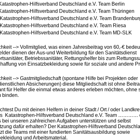
atastrophen-Hilfsverband Deutschland e.V. Team Berlin
Katastrophen-Hilfsverband Deutschland e.V. Team Thüringen
 Katastrophen-Hilfsverband Deutschland e.V. Team Brandenbur
Katastrophen-Hilfsverband Deutschland e.V. Team Riesa
 Katastrophen-Hilfsverband Deutschland e.V. Team MD-SLK
chkeit --> Vollmitglied, was einen Jahresbeitrag von 60,-€ bedeu
elder dienen der Aus-und Weiterbildung für den Sanitätsd
rtsanitäter, Betriebssanitäter, Rettungshelfer bis zum Rettungssa
haffung von Einsatzbekleidung sowie für soziale und andere Pr
chkeit --> Gastmitgliedschaft (spontane Hilfe bei Projekten oder
dienstlichen Absicherungen) diese Mitgliedschaft ist ohne Beitr
ant für Helfer die einmal etwas anderes erleben möchten, ohne 
u binden.
htest Du mit deinen Helfern in deiner Stadt / Ort / oder Landkre
s Katastrophen-Hilfsverband Deutschland e.V. Team ………… 
s bei unseren zahlreichen Aufgaben unterstützen und selbst
tzung dafür erhalten? Der Katastrophen-Hilfsverband Deutschla
tzt die Teams mit einer fundierten Sanitätsausbildung sowie
ekleidung und Arbeitsmaterial.