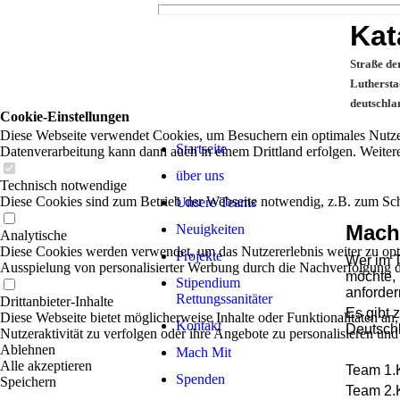
Kat
St
Lu
de
Cookie-Einstellungen
Diese Webseite verwendet Cookies, um Besuchern ein optimales Nutzerer
Startseite
Datenverarbeitung kann dann auch in einem Drittland erfolgen. Weiter
über uns
Technisch notwendige
Diese Cookies sind zum Betrieb der Webseite notwendig, z.B. zum Sch
Unsere Teams
Mach 
Neuigkeiten
Analytische
Diese Cookies werden verwendet, um das Nutzererlebnis weiter zu optim
Projekte
Wer im T
Ausspielung von personalisierter Werbung durch die Nachverfolgung de
möchte,
Stipendium
anforder
Rettungssanitäter
Drittanbieter-Inhalte
Es gibt 
Diese Webseite bietet möglicherweise Inhalte oder Funktionalitäten an,
Kontakt
Deutsch
Nutzeraktivität zu verfolgen oder ihre Angebote zu personalisieren und
Ablehnen
Mach Mit
Alle akzeptieren
Team 1.K
Spenden
Speichern
Team 2.