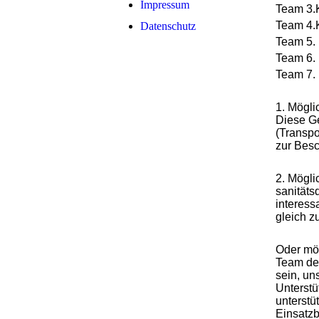
Impressum
Team 3.K
Team 4.
Datenschutz
Team 5.
Team 6. 
Team 7.
1. Mögli
Diese G
(Transpo
zur Besc
2. Mögli
sanitäts
interess
gleich z
Oder möc
Team de
sein, un
Unterstü
unterstü
Einsatzb