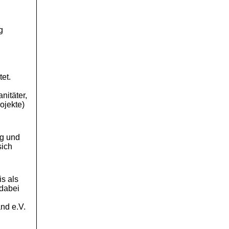
g
tet.
ienst
nitäter,
ojekte)
ag und
sich
is als
dabei
nd e.V.