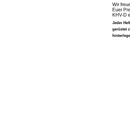
Wir freu
Euer Pr
KHV-D e
Jeder Hel
gerüstet 
hinterleg